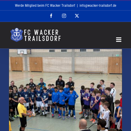
Zum
Werde Mitglied beim FC Wacker Trailsdorf
|
info@wacker-trailsdorf.de
Inhalt
Facebook
Instagram
X
springen