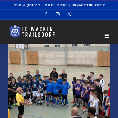
Zum
Werde Mitglied beim FC Wacker Trailsdorf
|
info@wacker-trailsdorf.de
Inhalt
Facebook
Instagram
X
springen